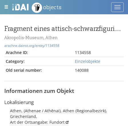
objects
Toggl
navig
Fragment eines attisch-schwarzfigurigen Skyphos mit zwei Tierfriesen mit Löwen und Sirenen und Palmettenband
Akropolis-Museum, Athen
arachne.dainst.org/entity/1134558
Arachne ID:
1134558
Category:
Einzelobjekte
Old serial number:
140088
Informationen zum Objekt
Lokalisierung
Athen, (Athenae / Athēnai), Athen (Regionalbezirk),
Griechenland,
Art der Ortsangabe: Fundort