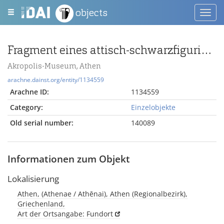
objects
Toggl
navig
Fragment eines attisch-schwarzfigurigen Stülpdeckels mit Vögeln
Akropolis-Museum, Athen
arachne.dainst.org/entity/1134559
Arachne ID:
1134559
Category:
Einzelobjekte
Old serial number:
140089
Informationen zum Objekt
Lokalisierung
Athen, (Athenae / Athēnai), Athen (Regionalbezirk),
Griechenland,
Art der Ortsangabe: Fundort