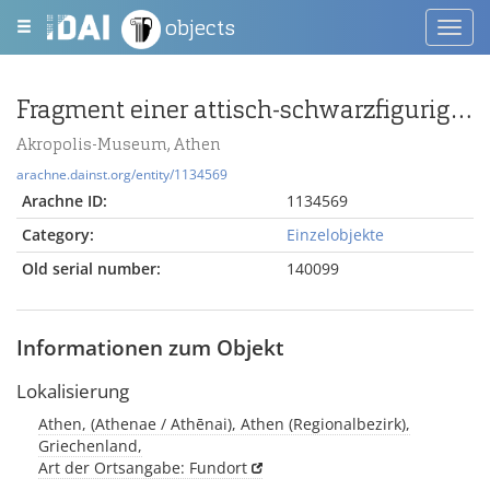
objects
Toggl
navig
Fragment einer attisch-schwarzfigurigen Schüssel mit weidendem Reh und Löwen n. links
Akropolis-Museum, Athen
arachne.dainst.org/entity/1134569
Arachne ID:
1134569
Category:
Einzelobjekte
Old serial number:
140099
Informationen zum Objekt
Lokalisierung
Athen, (Athenae / Athēnai), Athen (Regionalbezirk),
Griechenland,
Art der Ortsangabe: Fundort