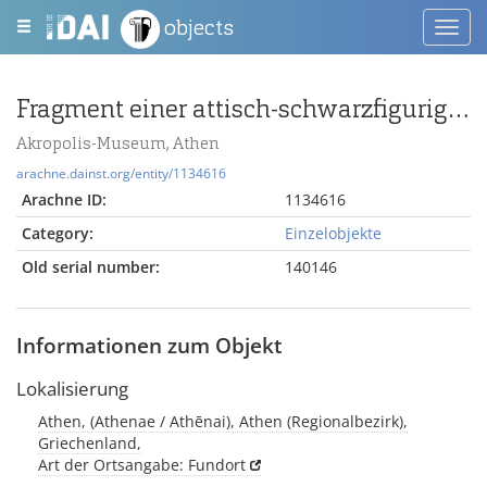
objects
Toggl
navig
Fragment einer attisch-schwarzfigurigen Lekythos mit Viergespann n. rechts und sitzendem Mann mit Speer n. links
Akropolis-Museum, Athen
arachne.dainst.org/entity/1134616
Arachne ID:
1134616
Category:
Einzelobjekte
Old serial number:
140146
Informationen zum Objekt
Lokalisierung
Athen, (Athenae / Athēnai), Athen (Regionalbezirk),
Griechenland,
Art der Ortsangabe: Fundort