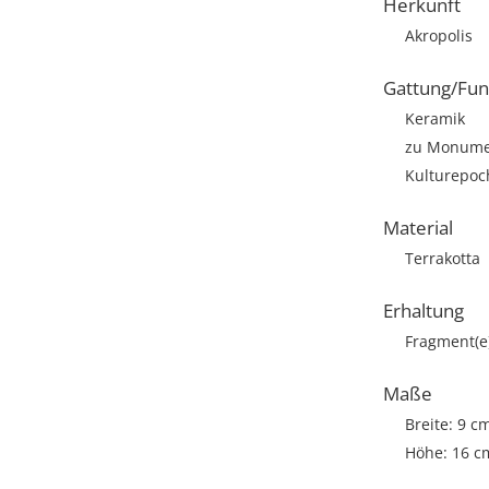
Herkunft
Akropolis
Gattung/Fun
Keramik
zu Monumen
Kulturepoch
Material
Terrakotta
Erhaltung
Fragment(e
Maße
Breite: 9 c
Höhe: 16 c