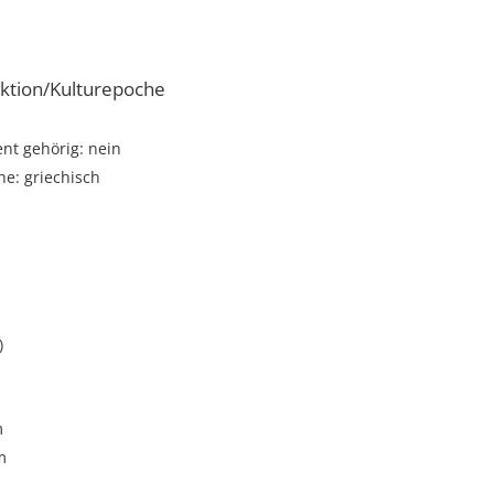
ktion/Kulturepoche
t gehörig: nein
e: griechisch
)
m
m