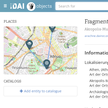
objects
Fragment
PLACES
Akropolis-M
+
arachne.dainst.o
−
Informati
Lokalisierun
Athen, (Ath
Leaflet
| Maps and Data ©
OpenStreetMap
.
Art der Or
Akropolis-
CATALOGS
Art der Or
Add entity to catalogue
Archäologi
Art der Or