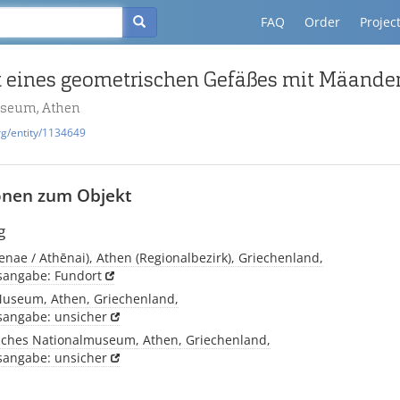
FAQ
Order
Projec
 eines geometrischen Gefäßes mit Mäande
useum, Athen
rg/entity/1134649
onen zum Objekt
g
enae / Athēnai), Athen (Regionalbezirk), Griechenland,
tsangabe: Fundort
Museum, Athen, Griechenland,
tsangabe: unsicher
sches Nationalmuseum, Athen, Griechenland,
tsangabe: unsicher