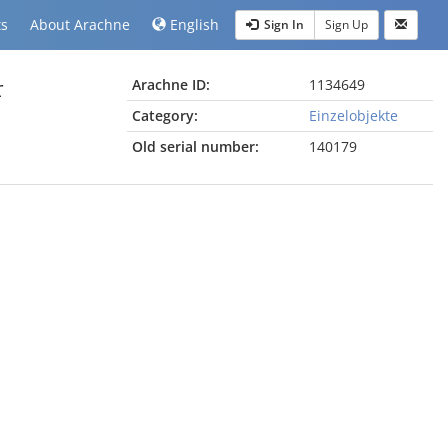
ts
About Arachne
English
Sign In
Sign Up
r
Arachne ID:
1134649
Category:
Einzelobjekte
Old serial number:
140179