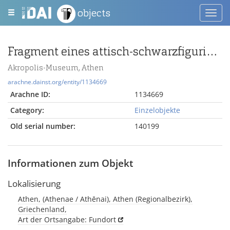
objects
Toggl
navig
Fragment eines attisch-schwarzfigurigen Epinetrons mit Frau und Mann, einander gegenüber sitzend
Akropolis-Museum, Athen
arachne.dainst.org/entity/1134669
Arachne ID:
1134669
Category:
Einzelobjekte
Old serial number:
140199
Informationen zum Objekt
Lokalisierung
Athen, (Athenae / Athēnai), Athen (Regionalbezirk),
Griechenland,
Art der Ortsangabe: Fundort