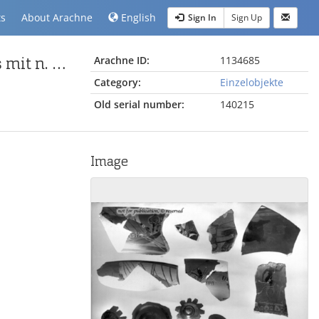
ts
About Arachne
English
Sign In
Sign Up
Fußfragment eines attisch-schwarzfigurigen Gefäßes mit n. rechts tanzender Frau und dem Fuß eines Mannes
Arachne ID:
1134685
Category:
Einzelobjekte
Old serial number:
140215
Image