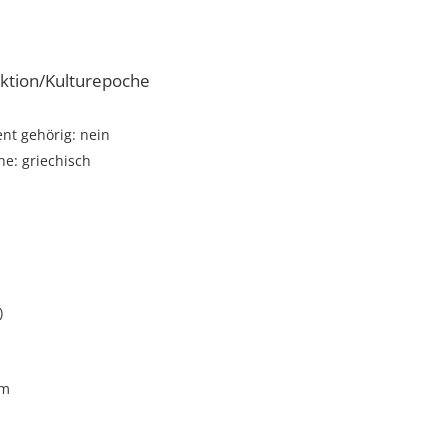
ktion/Kulturepoche
t gehörig: nein
e: griechisch
)
cm