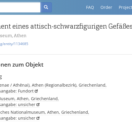
FAQ
Order
Projec
useum, Athen
rg/entity/1134685
onen zum Objekt
g
enae / Athēnai), Athen (Regionalbezirk), Griechenland,
tsangabe: Fundort
Museum, Athen, Griechenland,
tsangabe: unsicher
sches Nationalmuseum, Athen, Griechenland,
tsangabe: unsicher