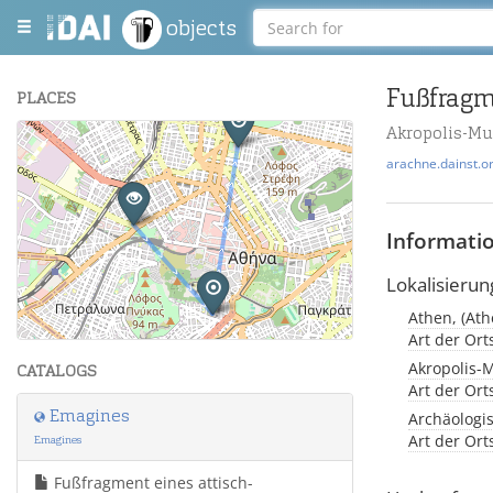
objects
PLACES
Akropolis-M
+
arachne.dainst.o
−
Informati
Lokalisierun
Athen, (Ath
Leaflet
| Maps and Data ©
OpenStreetMap
.
Art der Or
Akropolis-
CATALOGS
Art der Or
Emagines
Archäologi
Art der Or
Emagines
Fußfragment eines attisch-