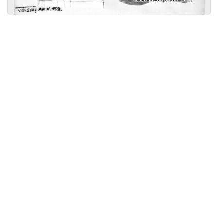
Licensed under
Creative Commons
|
Imprint
|
Privacy
| Report bugs to
idai.objects@dainst.de
v1.0.3 (build #485)