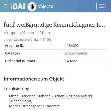
objects
Toggl
navig
fünf weißgrundige Keramikfragmente mit Tierfries und Viergespann, evtl. von einem Gefäßfuß
Akropolis-Museum, Athen
arachne.dainst.org/entity/1134692
Arachne ID:
1134692
Category:
Einzelobjekte
Old serial number:
140222
Informationen zum Objekt
Lokalisierung
Athen, (Athenae / Athēnai), Athen (Regionalbezirk),
Griechenland,
Art der Ortsangabe: Fundort