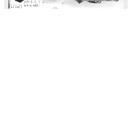
Licensed under
Creative Commons
|
Imprint
|
Privacy
| Report bugs to
idai.objects@dainst.de
v1.0.3 (build #485)