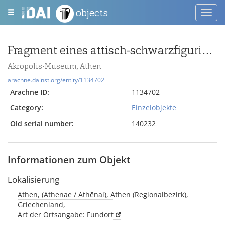
objects
Toggl
navig
Fragment eines attisch-schwarzfigurigen Gefäßdeckels mit Palmettenornament
Akropolis-Museum, Athen
arachne.dainst.org/entity/1134702
Arachne ID:
1134702
Category:
Einzelobjekte
Old serial number:
140232
Informationen zum Objekt
Lokalisierung
Athen, (Athenae / Athēnai), Athen (Regionalbezirk),
Griechenland,
Art der Ortsangabe: Fundort