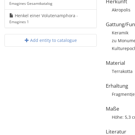
Herkunft
Emagines Gesamtkatalog
Akropolis
Henkel einer Volutenamphora
-
Emagines 1
Gattung/Fun
Keramik
Add entity to catalogue
zu Monumen
Kulturepoch
Material
Terrakotta
Erhaltung
Fragment(e
Maße
Höhe: 5,3 
Literatur