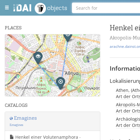
objects
Henkel e
PLACES
Akropolis-M
+
arachne.dainst.o
−
Informati
Lokalisierun
Athen, (Ath
Leaflet
| Maps and Data ©
OpenStreetMap
.
Art der Or
Akropolis-
CATALOGS
Art der Or
Emagines
Archäologi
Art der Or
Emagines
Henkel einer Volutenamphora
-