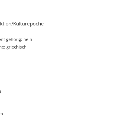
ktion/Kulturepoche
t gehörig: nein
e: griechisch
)
cm