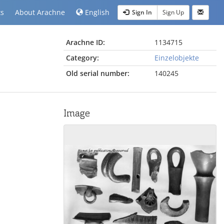
ts
About Arachne
English
Sign In
Sign Up
Arachne ID:
1134715
Category:
Einzelobjekte
Old serial number:
140245
Image