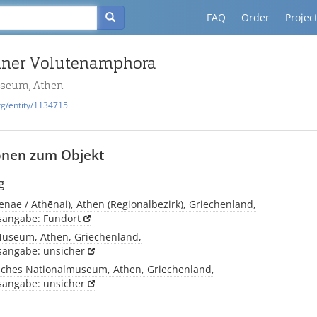
FAQ
Order
Projec
iner Volutenamphora
useum, Athen
rg/entity/1134715
onen zum Objekt
g
enae / Athēnai), Athen (Regionalbezirk), Griechenland,
tsangabe: Fundort
Museum, Athen, Griechenland,
tsangabe: unsicher
sches Nationalmuseum, Athen, Griechenland,
tsangabe: unsicher