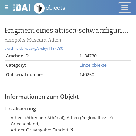
objects
Toggl
navig
Fragment eines attisch-schwarzfigurigen Rhytons (?) mit Palmette unter dorischem Kymation
Akropolis-Museum, Athen
arachne.dainst.org/entity/1134730
Arachne ID:
1134730
Category:
Einzelobjekte
Old serial number:
140260
Informationen zum Objekt
Lokalisierung
Athen, (Athenae / Athēnai), Athen (Regionalbezirk),
Griechenland,
Art der Ortsangabe: Fundort