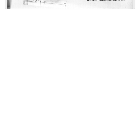
Licensed under
Creative Commons
|
Imprint
|
Privacy
| Report bugs to
idai.objects@dainst.de
v1.0.3 (build #485)