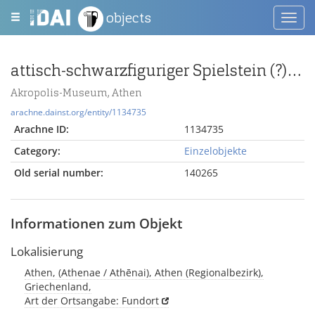
objects
Toggl
navig
attisch-schwarzfiguriger Spielstein (?) mit Silen und Mänade mit Krotalen
Akropolis-Museum, Athen
arachne.dainst.org/entity/1134735
Arachne ID:
1134735
Category:
Einzelobjekte
Old serial number:
140265
Informationen zum Objekt
Lokalisierung
Athen, (Athenae / Athēnai), Athen (Regionalbezirk),
Griechenland,
Art der Ortsangabe: Fundort