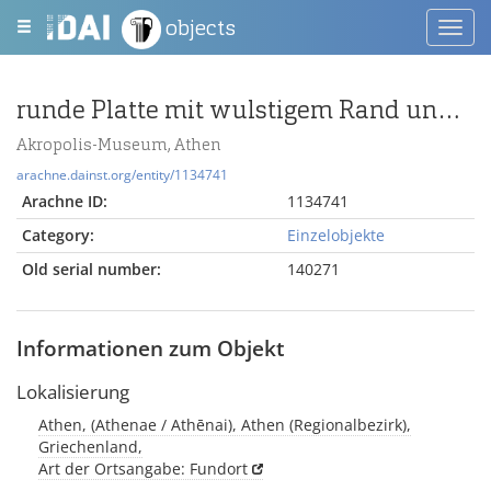
objects
Toggl
navig
runde Platte mit wulstigem Rand und aufgemalten konzentrischen Kreisen
Akropolis-Museum, Athen
arachne.dainst.org/entity/1134741
Arachne ID:
1134741
Category:
Einzelobjekte
Old serial number:
140271
Informationen zum Objekt
Lokalisierung
Athen, (Athenae / Athēnai), Athen (Regionalbezirk),
Griechenland,
Art der Ortsangabe: Fundort