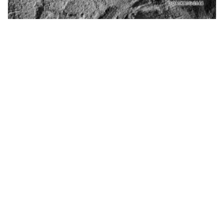
Licensed under
Creative Commons
|
Imprint
|
Privacy
| Report bugs to
idai.objects@dainst.de
v1.0.3 (build #485)