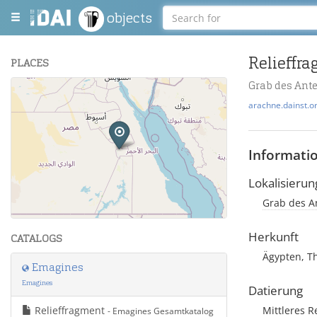
objects
Relieffr
PLACES
Grab des Ante
+
arachne.dainst.o
−
Informati
Lokalisierun
Grab des An
Leaflet
| Maps and Data ©
OpenStreetMap
.
Herkunft
CATALOGS
Ägypten, T
Emagines
Emagines
Datierung
Relieffragment
Mittleres R
- Emagines Gesamtkatalog