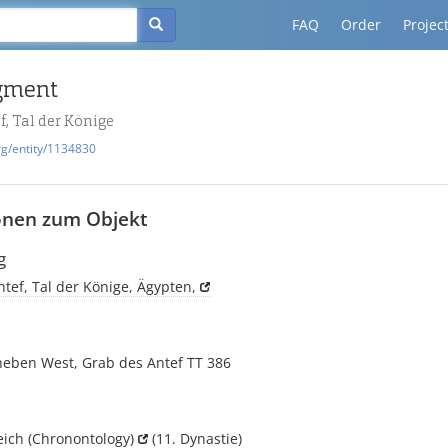
FAQ
Order
Projec
agment
f, Tal der Könige
rg/entity/1134830
onen zum Objekt
g
tef, Tal der Könige, Ägypten,
heben West, Grab des Antef TT 386
eich
(Chronontology)
(11. Dynastie)