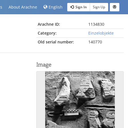
ts
About Arachne
English
Sign In
Sign Up
Arachne ID:
1134830
Category:
Einzelobjekte
Old serial number:
140770
Image