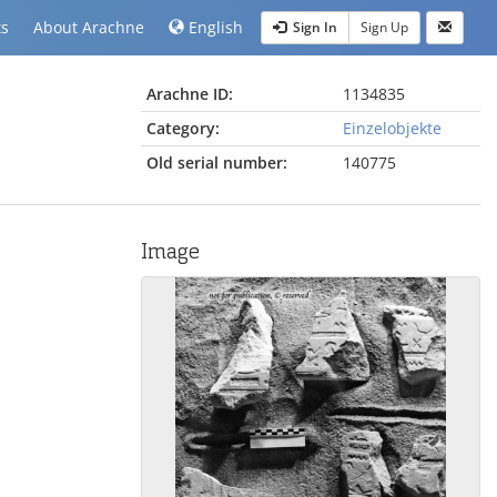
ts
About Arachne
English
Sign In
Sign Up
Arachne ID:
1134835
Category:
Einzelobjekte
Old serial number:
140775
Image