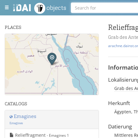
objects
Relieffr
PLACES
Grab des Ante
+
arachne.dainst.o
−
Informati
Lokalisierun
Grab des An
Leaflet
| Maps and Data ©
OpenStreetMap
.
Herkunft
CATALOGS
Ägypten, T
Emagines
Emagines
Datierung
Relieffragment
Mittleres R
- Emagines 1