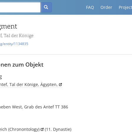
FAQ
Order
Projec
agment
f, Tal der Könige
rg/entity/1134835
onen zum Objekt
g
tef, Tal der Könige, Ägypten,
heben West, Grab des Antef TT 386
eich
(Chronontology)
(11. Dynastie)