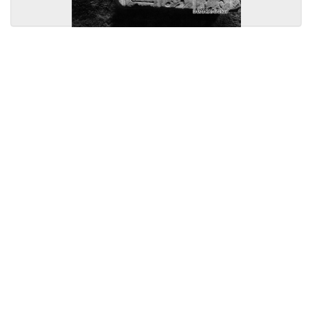
Licensed under
Creative Commons
|
Imprint
|
Privacy
| Report bugs to
idai.objects@dainst.de
v1.0.3 (build #485)