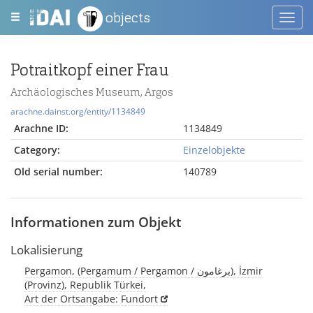
objects
Toggl
navig
Potraitkopf einer Frau
Archäologisches Museum, Argos
arachne.dainst.org/entity/1134849
Arachne ID:
1134849
Category:
Einzelobjekte
Old serial number:
140789
Informationen zum Objekt
Lokalisierung
Pergamon, (Pergamum / Pergamon / برغامون), İzmir
(Provinz), Republik Türkei,
Art der Ortsangabe: Fundort