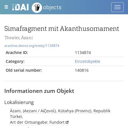
objects
Toggl
navig
Simafragment mit Akanthusornament
Theater, Äzani
arachne.dainst.org/entity/1134874
Arachne ID:
1134874
Category:
Einzelobjekte
Old serial number:
140816
Informationen zum Objekt
Lokalisierung
Äzani, (Aezani / Αἰζανοί), Kütahya (Provinz), Republik
Türkei,
Art der Ortsangabe: Fundort