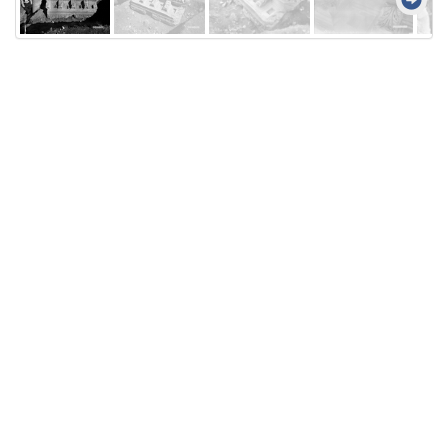
Licensed under
Creative Commons
|
Imprint
|
Privacy
| Report bugs to
idai.objects@dainst.de
v1.0.3 (build #485)