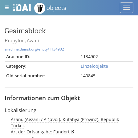
objects
Toggl
navig
Gesimsblock
Propylon, Äzani
arachne.dainst.org/entity/1134902
Arachne ID:
1134902
Category:
Einzelobjekte
Old serial number:
140845
Informationen zum Objekt
Lokalisierung
Äzani, (Aezani / Αἰζανοί), Kütahya (Provinz), Republik
Türkei,
Art der Ortsangabe: Fundort