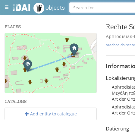
objects
Rechte S
PLACES
Aphrodisias
+
arachne.dainst.o
−
Informati
Lokalisierun
Aphrodisias
Leaflet
| Maps and Data ©
OpenStreetMap
.
Μεγάλη πόλι
Art der Or
CATALOGS
Aphrodisia
Art der Or
Add entity to catalogue
Datierung