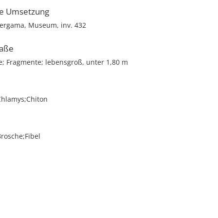
he Umsetzung
ergama, Museum, inv. 432
aße
e; Fragmente; lebensgroß, unter 1,80 m
Chlamys;Chiton
rosche;Fibel