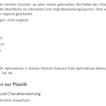
r rechten Schulter, an allen Seiten gebrochen, die Falten der Chl
ie Oberfläche ist inkrustiert und zeigt Bearbeitungsspuren. Fibel 
r seperta gearbeitet.
gen: nicht ergänzt
cm
 cm
m
ith, Aphrodisias II, Roman Portrait Statuary from Aphrodisias (Mainz
 Taf. 94
n zur Plastik
nd Charakterisierung
nnlich; erwachsen