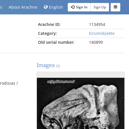
ts
About Arachne
English
Sign In
Sign Up
Arachne ID:
1134954
Category:
Einzelobjekte
Old serial number:
140899
Images
(2)
rodisias /