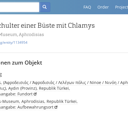
FAQ
Order
Projec
chulter einer Büste mit Chlamys
-Museum, Aphrodisias
rg/entity/1134954
onen zum Objekt
g
, (Ἀφροδεισιάς / Ἀφροδισιάς / Λελέγων πόλις / Ninoe / Νινόη / Aph
ς), Aydın (Provinz), Republik Türkei,
tsangabe: Fundort
s-Museum, Aphrodisias, Republik Türkei,
tsangabe: Aufbewahrungsort