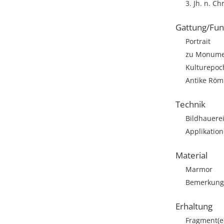
3. Jh. n. Ch
Gattung/Fun
Portrait
zu Monumen
Kulturepoc
Antike Römi
Technik
Bildhauere
Applikatio
Material
Marmor
Bemerkung: 
Erhaltung
Fragment(e