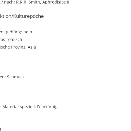
r./ nach: R.R.R. Smith, Aphrodisias II
ktion/Kulturepoche
t gehörig: nein
he: römisch
sche Provinz: Asia
i
nen: Schmuck
Material speziell: Feinkörnig
)