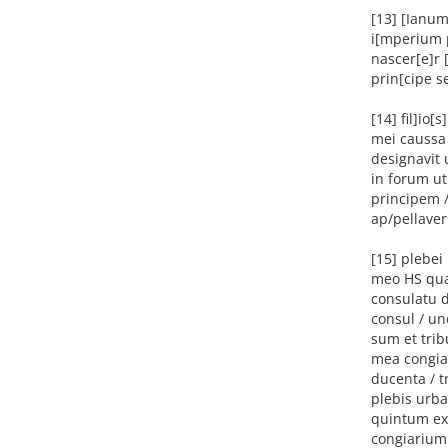
[13] [Ianu
i[mperium p
nascer[e]r 
prin[cipe s
[14] fil]io
mei caussa
designavit 
in forum ut
principem /
ap/pellaver
[15] plebei
meo HS qua
consulatu d
consul / u
sum et tri
mea congia
ducenta / t
plebis urba
quintum ex
congiarium 