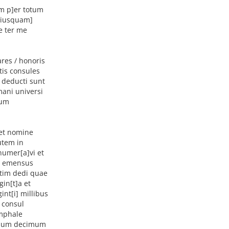
um p]er totum
r[iusquam]
e ter me
ares / honoris
is consules
 deducti sunt
mani universi
tum
 et nomine
utem in
numer[a]vi et
/ emensus
tim dedi quae
in[t]a et
int[i] millibus
 consul
umphale
r/tium decimum