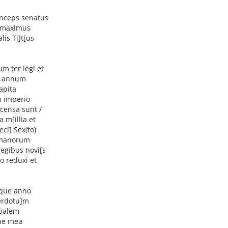
inceps senatus
x maximus
is Ti]t
[us
m ter legi et
st annum
apita
m imperio
 censa sunt /
 m[illia et
ci] Sex(to)
o]manorum
legibus novi[s
o reduxi et
oque anno
cerdotu]m
ipalem
ine mea