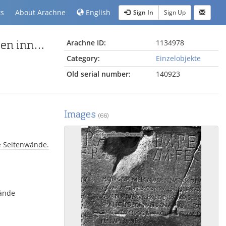
ts
About Arachne
English
Sign In
Sign Up
Monumentun Ancyranum, lateinische Fassung an den inneren Wänden des Pronaos
Arachne ID:
1134978
Category:
Einzelobjekte
Old serial number:
140923
Images
(66)
e Seitenwände.
wände