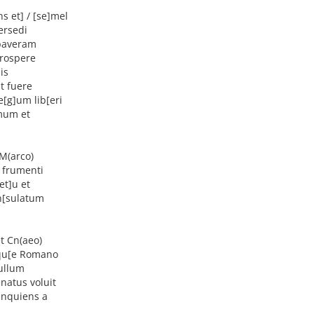
s et] / [se]mel
ersedi
[paveram
prospere
is
t fuere
[g]um lib[eri
mum et
 M(arco)
a frumenti
et]u et
n[sulatum
et Cn(aeo)
]qu[e Romano
ullum
atus voluit
inquiens a