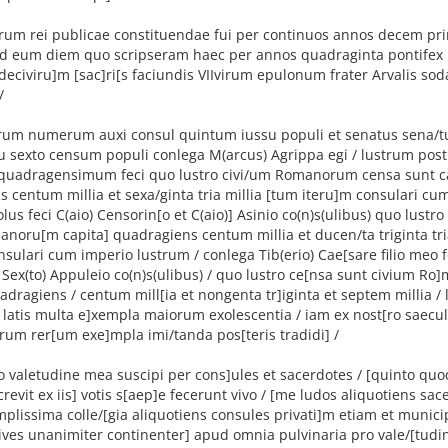
irum rei publicae constituendae fui per continuos annos decem pr
ad eum diem quo scripseram haec per annos quadraginta pontife
eciviru]m [sac]ri[s faciundis VIIvirum epulonum frater Arvalis sodal
/
orum numerum auxi consul quintum iussu populi et senatus sena/tu
tu sexto censum populi conlega M(arcus) Agrippa egi / lustrum po
 quadragensimum feci quo lustro civi/um Romanorum censa sunt c
 centum millia et sexa/ginta tria millia [tum iteru]m consulari cu
lus feci C(aio) Censorin[o et C(aio)] Asinio co(n)s(ulibus) quo lustro
noru[m capita] quadragiens centum millia et ducen/ta triginta tria
nsulari cum imperio lustrum / conlega Tib(erio) Cae[sare filio meo fe
Sex(to) Appuleio co(n)s(ulibus) / quo lustro ce[nsa sunt civium R
dragiens / centum mill[ia et nongenta tr]iginta et septem millia / 
latis multa e]xempla maiorum exolescentia / iam ex nost[ro saecul
rum rer[um exe]mpla imi/tanda pos[teris tradidi] /
ro valetudine mea suscipi per cons]ules et sacerdotes / [quinto qu
revit ex iis] votis s[aep]e fecerunt vivo / [me ludos aliquotiens sa
plissima colle/[gia aliquotiens consules privati]m etiam et munic
cives unanimiter continenter] apud omnia pulvinaria pro vale/[tud