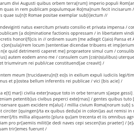
rum divi Augusti quibus orbem terra[rum] imperio populi Rom[ani]
 quas in rem publicam populumque Ro[ma]num fecit incisarum /
is quae su[n]t Romae positae exemplar sub[i]ectum //
ndeviginti natus exercitum privato consilio et privata impensa / c
blicam [a do]minatione factionis oppressam / in libertatem vindi
cretis honori[fi]cis in // ordinem suum [me adlegit C(aio) Pansa et A
 c]on[sula]/rem locum [sententiae dicendae tribuens et imp]erium 
 n[e quid detrimenti caperet me] propraetore simul cum / consuli
ulus] autem eodem anno me / consulem cum [co(n)s(ulibus) uterque
 et triumvirum rei publi/cae constituend[ae creavit] /
entem meum [trucidaveru]n[t eo]s in exilium expuli iudiciis legi/tim
us et p]ostea bellum inferentis rei publicae / vici [bis acie] /
ra e[t] mar[i civilia exter]naque toto in orbe terrarum s[aepe gessi]
niam petentib]us civibus peperci exte[rnas] / gentes quibus tuto 
o]nservare quam excidere m[alui] / millia civium Roma[norum sub]
 circiter [quingen]/ta ex quibus dedu[xi in coloni]as aut remisi in
emeri]/tis millia aliquanto [plura qu]am trecenta et iis omnibus agr
iam pro pr[aemiis militi]
e dedi naves cepi sescen[tas praeter] / [e]
uam trir]emes fuerunt /