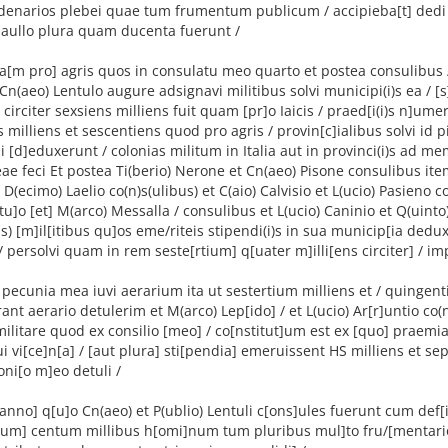
denarios plebei quae tum frumentum publicum / accipieba[t] dedi 
ullo plura quam ducenta fuerunt /
a[m pro] agris quos in consulatu meo quarto et postea consulibus 
 Cn(aeo) Lentulo augure adsignavi militibus solvi municipi(i)s ea / 
 circiter sexsiens milliens fuit quam [pr]o I
a
icis / praed[i(i)s n]umer
is milliens et sescentiens quod pro agris / provin[c]ialibus solvi id 
[d]eduxerunt / colonias militum in Italia aut in provinci(i)s ad m
eae feci Et postea Ti(berio) Nerone et Cn(aeo) Pisone consulibus ite
t D(ecimo) Laelio co(n)s(ulibus) et C(aio) Calvisio et L(ucio) Pasieno 
tu]
o [et] M(arco) Messalla / consulibus et L(ucio) Caninio et Q(uinto
us) [m]il[itibus qu]os eme/riteis stipendi(i)s in sua municip[ia dedu
 persolvi quam in rem seste[rtium] q[uater m]illi[ens circiter] / im
 pecunia mea iuvi aerarium ita ut sestertium milliens et / quingent
ant aerario detulerim et M(arco) Lep[ido] / et L(ucio) Ar[r]untio co(n
ilitare quod ex consilio [meo] / co[nstitut]um est ex [quo] praemi
ui vi[ce]n[a] / [aut plura] sti[pendia] emeruissent HS milliens et sep
oni[o m]eo detuli /
 anno] q[u]o Cn(aeo) et P(ublio) Lentuli c[ons]ules fuerunt cum def[i
 tum] centum millibus h[omi]num tum pluribus mul]to fru/[mentari