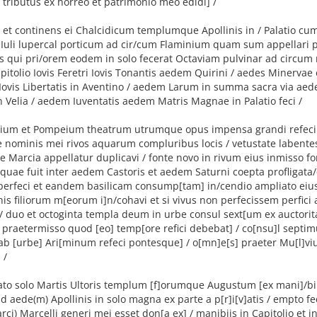
ributus ex horreo et patrimonio meo edidi] /
 et continens ei Chalcidicum templumque Apollinis in / Palatio cum
 Iuli lupercal porticum ad cir/cum Flaminium quam sum appellari 
s qui pri/orem eodem in solo fecerat Octaviam pulvinar ad circu
pitolio Iovis Feretri Iovis Tonantis aedem Quirini / aedes Minervae 
 Iovis Libertatis in Aventino / aedem Larum in summa sacra via a
 Velia / aedem Iuventatis aedem Matris Magnae in Palatio feci /
olium et Pompeium theatrum utrumque opus impensa grandi refeci /
e nominis mei rivos aquarum compluribus locis / vetustate labentes
Marcia appellatur duplicavi / fonte novo in rivum eius inmisso f
 quae fuit inter aedem Castoris et aedem Saturni coepta profligata
perfeci et eandem basilicam consump[tam] in/cendio ampliato eius
nis filiorum m[eorum i]n/cohavi et si vivus non perfecissem perfici
 / duo et octoginta templa deum in urbe consul sext[um ex auctorit
o praetermisso quod [eo] temp[ore refici debebat] / co[nsu]l sept
b [urbe] Ari[minum refeci pontesque] / o[mn]e[s] praeter Mu[l]vi
 /
vato solo Martis Ultoris templum [f]orumque Augustum [ex mani]/bii
 aede(m) Apollinis in solo magna ex parte a p[r]i[v]atis / empto f
ci) Marcelli generi mei esset don[a ex] / manibiis in Capitolio et in