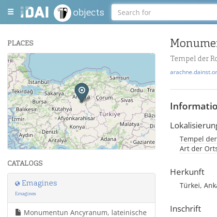
objects
PLACES
Tempel der R
+
arachne.dainst.o
−
Informati
Lokalisierun
Tempel der
Leaflet
| Maps and Data ©
OpenStreetMap
.
Art der Ort
CATALOGS
Herkunft
Emagines
Türkei, An
Emagines
Inschrift
Monumentun Ancyranum, lateinische