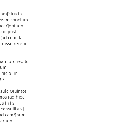
an/[ctus in
 legem sanctum
sacer]dotium
uod post
 [ad comitia
fuisse recepi
enam pro reditu
rium
inicio] in
t /
sule Q(uinto)
nos [ad h]oc
s in iis
o consulibus]
] ad cam/[pum
rsarium