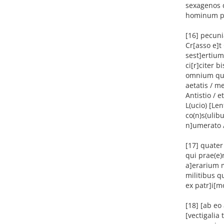
sexagenos 
hominum pa
[16] pecuni
Cr[asso e]t
sest]ertium
ci[r]citer b
omnium qui 
aetatis / m
Antistio / e
L(ucio) [Len
co(n)s(ulib
n]umerato /
[17] quater
qui prae(e)r
a]erarium m
militibus q
ex patr]i[m
[18] [ab eo
[vectigalia