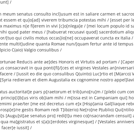
unt] /
 meum senatus consulto incl]usum est in saliare carmen et sacros
t essem et qu]o[ad] viverem tribumcia potestas mihi / [esset per
ex maximus n[e fi]erem in vivi [c]o[nlega]e / [mei locum populo id 
mihi quod pater meus / [habuerat recusavi quod] sacerdotium aliq
r/[tuo qui civilis motus occas]io[ne] occupaverat cuncta ex Italia /
ente multit]udine quanta Romae nun/[quam fertur ante id tempus 
lpicio C(aio) Valgio consulibus /
ortunae Reducis ante ae]des Honoris et Virtutis ad portam / [Cap
s consacravit in qua ponti[fi]/[ces et virgines Vestales an]niversa
 facere / [iussit eo die quo consulibus Q(uinto) Luc]r
tio et [M(arco) V
[Syria redieram et diem Augustalia ex cognomine nostro appel]lavi
atus auctoritat]e pars p[raetorum et trib]uno[ru]m / [plebi cum con
 princip[i]b[us viris ob]
iam mihi / m[issa est in Campaniam qui] ho
mimi prae/ter [me est decretus cum e]x [Hisp]ania Gal[liaque rebu
prosp[e]/re gestis Romam redi T]ib(erio) Ne[ro]ne P(ublio) Qui[ntili
ci]s [Augu]st[ae senatus pro] redi[t]u meo co[nsacrandam censuit
qua ma]gistratus et s[a]c[erdotes virginesque] / [Vestales annive
 facer[e iussit] /