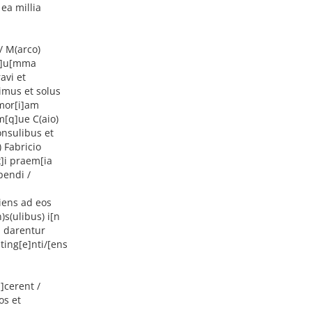
ea millia
/ M(arco)
[s]u[mma
avi et
pimus et solus
emor[i]am
m[q]ue C(aio)
consulibus et
) Fabricio
x]i praem[ia
pendi /
iens ad eos
)s(ulibus) i[n
a darentur
ting[e]nti/[ens
]cerent /
os et