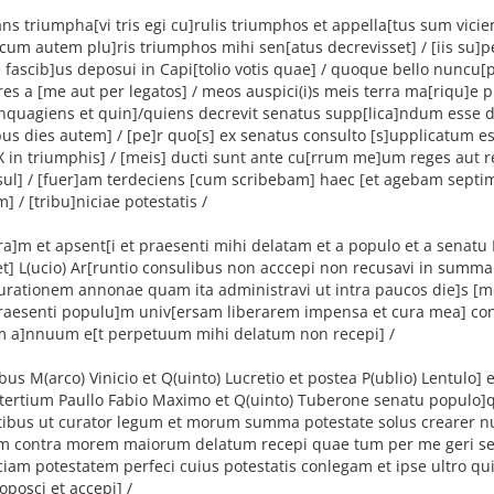
vans triumpha[vi tris egi cu]rulis triumphos et appella[tus sum vicien
cum autem plu]ris triumphos mihi sen[atus decrevisset] / [iis su]p
fascib]us deposui in Capi[tolio votis quae] / quoque bello nuncu
 res a [me aut per legatos] / meos auspici(i)s meis terra ma[riqu]e 
nquagiens et quin]/quiens decrevit senatus supp[lica]ndum esse d
us dies autem] / [pe]r quo[s] ex senatus consulto [s]upplicatum es
in triumphis] / [meis] ducti sunt ante cu[rrum me]um reges aut re
ul] / [fuer]am terdeciens [cum scribebam] haec [et agebam septi
] / [tribu]niciae potestatis /
ura]m et apsent[i et praesenti mihi delatam et a populo et a senatu
et] L(ucio) Ar[runtio consulibus non acccepi non recusavi in summ
urationem annonae quam ita administravi ut intra paucos die]s [m
 praesenti populu]m univ[ersam liberarem impensa et cura mea] co
 a]nnuum e[t perpetuum mihi delatum non recepi] /
ibus M(arco) Vinicio et Q(uinto) Lucretio et postea P(ublio) Lentulo] 
t tertium Paullo Fabio Maximo et Q(uinto) Tuberone senatu populo
tibus ut curator legum et morum summa potestate solus crearer n
m contra morem maiorum delatum recepi quae tum per me geri sen
ciam potestatem perfeci cuius potestatis conlegam et ipse ultro qu
posci et accepi] /