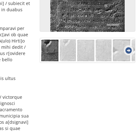
 / subiecit et
 in duabus
omparavi per
c[avi ob quae
(ulo) Hirti]o
mihi dedit /
bus
r[ovidere
 bello
is ultus
 / victorque
[ignosci
 sacramento
 municipia sua
os a[dsignavi]
as si quae