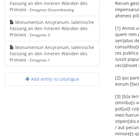
Fassung an den inneren Wänden des
Rerum gesta
Pronaos
impensarum
- Emagines Gesamtkatalog
aheneis pil
Monumentun Ancyranum, lateinische
[1] Annos u
Fassung an den inneren Wänden des
quem rem pu
Pronaos
- Emagines 3
sen]atus de
consulibu[s
Monumentun Ancyranum, lateinische
res publica
Fassung an den inneren Wänden des
iussit pop
Pronaos
- Emagines 1
ceci]disset
[2] qui par
Add entity to catalogue
eorum [facin
[3] [b]
a ter
omnibu[s ve
pot]ui[t c
meo fuerunt
stipen[dis 
/ aut pecun
minore[s q