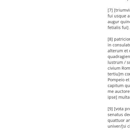
[7] [triumv
fui usque 
augur quind
fetialis fui] 
[8] patrici
in consula
alterum et
quadragiens
lustrum / so
civium Roma
tertiu]m co
Pompeio et 
capitum qua
me auctore 
ipse] multa
[9] [vota p
senatus dec
quattuor am
univer/[si 