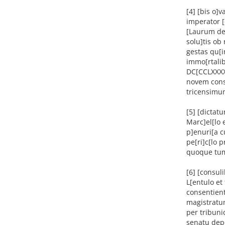
[4] [bis o]
imperator [
[Laurum de 
solu]tis ob
gestas qu[i
immo[rtalib
DC[CCLXXXX 
novem cons
tricensimum
[5] [dictat
Marc]el[lo 
p]enuri[a c
pe[ri]c[lo
quoque tum
[6] [consul
L[entulo e
consentien
magistratu
per tribuni
senatu depo