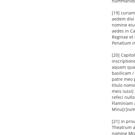
nummarios t
[19] curiam
aedem divi
nomine eiu
aedes in Ca
Reginae et
Penatium in
[20] Capit
inscription
aquam quae 
basilicam /
patre meo 
titulo nomi
meis iussi]
refeci null
Flaminiam a
Minu[c]ium
[21] in pri
Theatrum ad
nomine M(ar