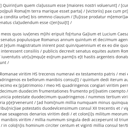
m] Quirin[um quem cla]ussum esse [maiores nostri voluerunt] / [c
o]puli Roma[m terra marique esset parta] / [victoriis] pax cum p
[a condita urbe] bis ommno clausum / [fu]isse prodatur m[emori]a
enatus cla]udendum esse c[en]sui[t] /
[s] meos quos iuv[enes m]ihi eripuit fo[rtuna Ga]ium et Lucium Caes
 senatus populusque Romanus annum quintum et deci/mum agent
ut [e]um magistratum inirent post quin/quennium et ex eo die quo
 interessent consiliis / publicis decrevit senatus equites autem Ro
 iuventutis utr[u]mqu[e eo]rum parm[is e]t hastis argenteis dona
unt /
 Romanae viritim HS trecenos numeravi ex testamento patris / mei
dringenos ex bellorum manibiis consu[l] / quintum dedi iterum a
ecimo ex [p]atrimonio / meo HS quadringenos congiari viritim per
ndecimum duodecim frumentationes frumento pr[i]vatim coempto 
bunicia potestate duodecimum quadringenos / nummos tertium viri
ria p[e]rvenerunt / [ad homi]num millia numquam minus quinquag
ribu[nic]iae potestatis duodevlcensimum consul XII trecentis et / vig
nae sexagenos denarios viritim dedi / et colon[i]s militum meorum
 manibiis viritim / millia nummum singula dedi acceperunt id tri
/ in colo[n]is hominum circiter centum et viginti millia consul te