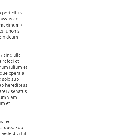
 porticibus
passus ex
m maximum /
et Iunonis
edem deum
 sine ulla
 refeci et
orum Iulium et
/que opera a
 solo sub
 ab heredib[us
ate] / senatus
imum viam
um et
s feci
eci quod sub
 aede divi Iuli