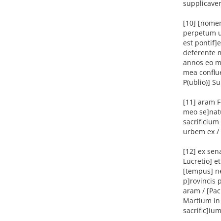
supplicaver
[10] [nomen
perpetum u
est pontif]
deferente 
annos eo mo
mea conflu
P(ublio)] Su
[11] aram F
meo se]natu
sacrificium
urbem ex / 
[12] ex sen
Lucretio] et
[tempus] ne
p]rovincis 
aram / [Pa
Martium in 
sacrific]ium