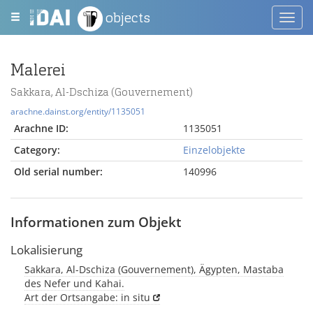
objects
Toggl
navig
Malerei
Sakkara, Al-Dschiza (Gouvernement)
arachne.dainst.org/entity/1135051
Arachne ID:
1135051
Category:
Einzelobjekte
Old serial number:
140996
Informationen zum Objekt
Lokalisierung
Sakkara, Al-Dschiza (Gouvernement), Ägypten, Mastaba
des Nefer und Kahai.
Art der Ortsangabe: in situ