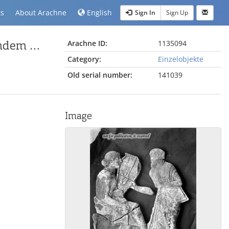
ts
About Arachne
English
Sign In
Sign Up
Melisches Relief mit leierspielender Frau und stehendem Mann
Arachne ID:
1135094
Category:
Einzelobjekte
Old serial number:
141039
Image