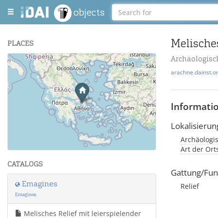
objects
PLACES
Archäologis
+
arachne.dainst.o
−
Informati
Lokalisierun
Archäologi
Leaflet
| Maps and Data ©
OpenStreetMap
.
Art der Or
CATALOGS
Gattung/Fun
Emagines
Relief
Emagines
Melisches Relief mit leierspielender