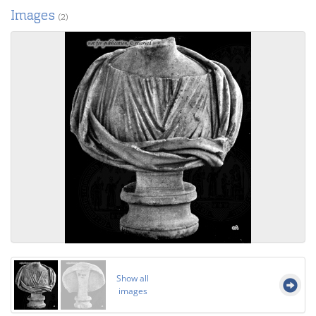
Images
(2)
Show all
images