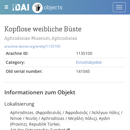
objects
Toggl
navig
Kopflose weibliche Büste
Aphrodisias-Museum, Aphrodisias
arachne.dainst.org/entity/1135100
Arachne ID:
1135100
Category:
Einzelobjekte
Old serial number:
141045
Informationen zum Objekt
Lokalisierung
Aphrodisias, (Ἀφροδεισιάς / Ἀφροδισιάς / Λελέγων πόλις /
Ninoe / Νινόη / Aphrodisias / Μεγάλη πόλις), Aydın
(Provinz), Republik Türkei,
Art der Ortsangabe: Fundort