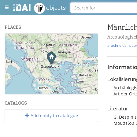
objects
Männlich
PLACES
Archäologisc
+
arachne.dainst.o
−
Informati
Lokalisierun
Archäologis
Leaflet
| Maps and Data ©
OpenStreetMap
.
Art der Or
CATALOGS
Literatur
Add entity to catalogue
G. Despinis
Μουσείου Θε