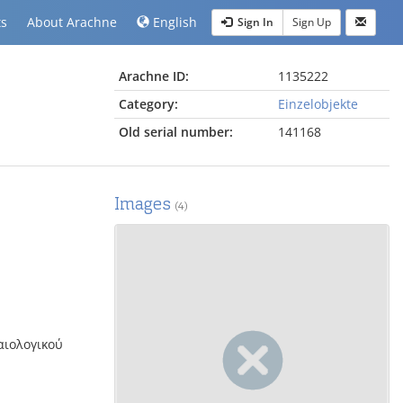
ts
About Arachne
English
Sign In
Sign Up
Arachne ID:
1135222
Category:
Einzelobjekte
Old serial number:
141168
Images
(4)
χαιολογικού