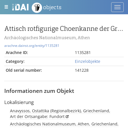
objects
Toggl
navig
Attisch rotfigurige Choenkanne der Gruppe des Perseus-Tanzes
Archäologisches Nationalmuseum, Athen
arachne.dainst.org/entity/1135281
Arachne ID:
1135281
Category:
Einzelobjekte
Old serial number:
141228
Informationen zum Objekt
Lokalisierung
Anavyssos, Ostattika (Regionalbezirk), Griechenland,
Art der Ortsangabe: Fundort
Archäologisches Nationalmuseum, Athen, Griechenland,