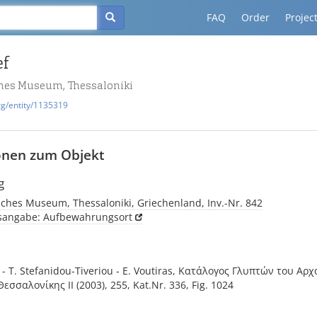
FAQ
Order
Projec
ef
hes Museum, Thessaloniki
rg/entity/1135319
onen zum Objekt
g
ches Museum, Thessaloniki, Griechenland, Inv.-Nr. 842
tsangabe: Aufbewahrungsort
 - T. Stefanidou-Tiveriou - E. Voutiras, Κατάλογος Γλυπτών του Αρ
σσαλονίκης II (2003), 255, Kat.Nr. 336, Fig. 1024