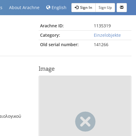
ts
About Arachne
English
Sign In
Sign Up
Arachne ID:
1135319
Category:
Einzelobjekte
Old serial number:
141266
Image
χαιολογικού