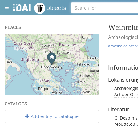
objects
Weihreli
PLACES
Archäologisc
+
arachne.dainst.o
−
Informati
Lokalisierun
Archäologis
Leaflet
| Maps and Data ©
OpenStreetMap
.
Art der Or
CATALOGS
Literatur
Add entity to catalogue
G. Despinis
Μουσείου Θε