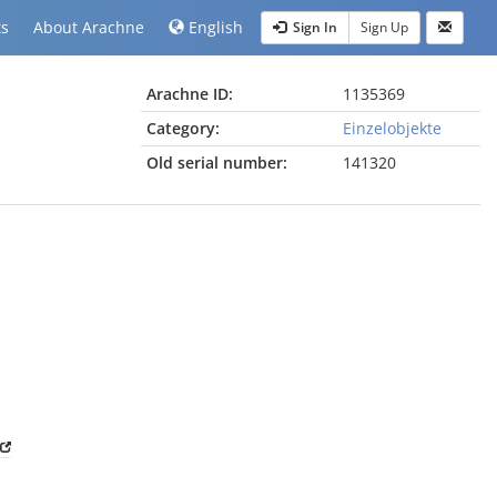
ts
About Arachne
English
Sign In
Sign Up
Arachne ID:
1135369
Category:
Einzelobjekte
Old serial number:
141320