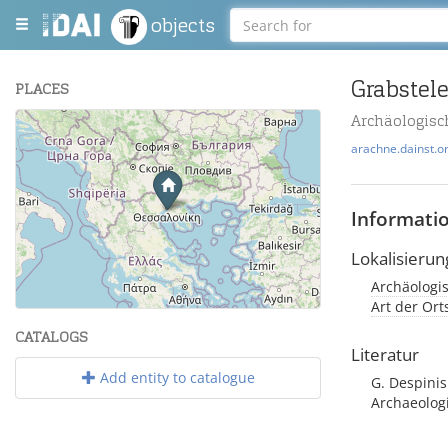
objects
Grabstel
PLACES
Archäologisc
+
arachne.dainst.o
−
Informati
Lokalisierun
Archäologi
Leaflet
| Maps and Data ©
OpenStreetMap
.
Art der Or
CATALOGS
Literatur
Add entity to catalogue
G. Despinis
Archaeologi