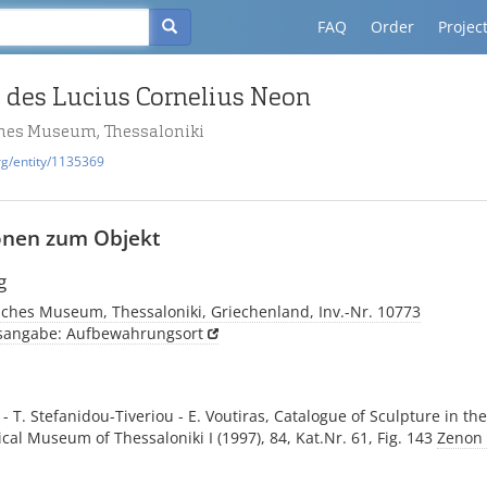
FAQ
Order
Projec
e des Lucius Cornelius Neon
hes Museum, Thessaloniki
rg/entity/1135369
onen zum Objekt
g
sches Museum, Thessaloniki, Griechenland, Inv.-Nr. 10773
tsangabe: Aufbewahrungsort
 - T. Stefanidou-Tiveriou - E. Voutiras, Catalogue of Sculpture in the
cal Museum of Thessaloniki I (1997), 84, Kat.Nr. 61, Fig. 143
Zenon