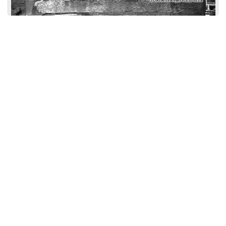
Licensed under
Creative Commons
|
Imprint
|
Privacy
| Report bugs to
idai.objects@dainst.de
v1.0.3 (build #485)