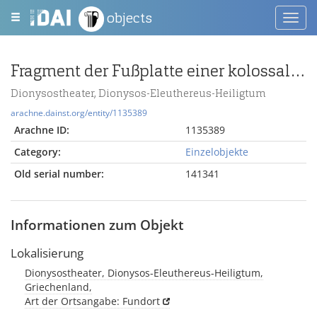
objects
Toggl
navig
Fragment der Fußplatte einer kolossalen weiblichen Gewandfigur
Dionysostheater, Dionysos-Eleuthereus-Heiligtum
arachne.dainst.org/entity/1135389
Arachne ID:
1135389
Category:
Einzelobjekte
Old serial number:
141341
Informationen zum Objekt
Lokalisierung
Dionysostheater, Dionysos-Eleuthereus-Heiligtum,
Griechenland,
Art der Ortsangabe: Fundort