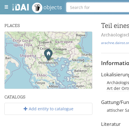
objects
Teil ein
PLACES
Archäologisc
+
arachne.dainst.o
−
Informati
Lokalisierun
Archäologi
Leaflet
| Maps and Data ©
OpenStreetMap
.
Art der Or
CATALOGS
Gattung/Fun
Add entity to catalogue
attischer 
Literatur