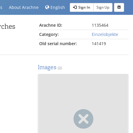
ts
About Arachne
English
Sign In
Sign Up
yches
Arachne ID:
1135464
Category:
Einzelobjekte
Old serial number:
141419
Images
(2)