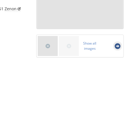
351
Zenon
Show all
images