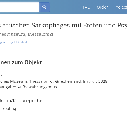
FAQ
Order
Projec
es attischen Sarkophages mit Eroten und Ps
hes Museum, Thessaloniki
rg/entity/1135464
onen zum Objekt
g
sches Museum, Thessaloniki, Griechenland, Inv.-Nr. 3328
tsangabe: Aufbewahrungsort
ktion/Kulturepoche
Sarkophag