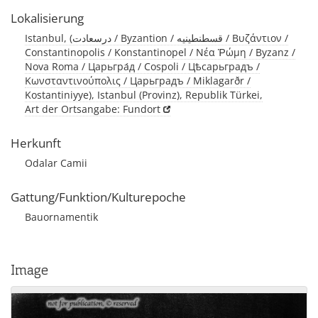
Lokalisierung
Istanbul, (درسعادت / Byzantion / قسطنطينيه / Βυζάντιον /
Constantinopolis / Konstantinopel / Νέα Ῥώμη / Byzanz /
Nova Roma / Царьгра́д / Cospoli / Цѣсарьградъ /
Κωνσταντινούπολις / Царьградъ / Miklagarðr /
Kostantiniyye), Istanbul (Provinz), Republik Türkei,
Art der Ortsangabe: Fundort
Herkunft
Odalar Camii
Gattung/Funktion/Kulturepoche
Bauornamentik
Image