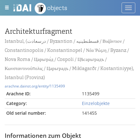
objects
Toggl
navig
Architekturfragment
Istanbul, (درسعادت / Byzantion / قسطنطينيه / Βυζάντιον /
Constantinopolis / Konstantinopel / Νέα Ῥώμη / Byzanz /
Nova Roma / Царьгра́д / Cospoli / Цѣсарьградъ /
Κωνσταντινούπολις / Царьградъ / Miklagarðr / Kostantiniyye),
Istanbul (Provinz)
arachne.dainst.org/entity/1135499
Arachne ID:
1135499
Category:
Einzelobjekte
Old serial number:
141455
Informationen zum Objekt