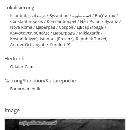
Lokalisierung
Istanbul, (درسعادت / Byzantion / قسطنطينيه / Βυζάντιον /
Constantinopolis / Konstantinopel / Νέα Ῥώμη / Byzanz /
Nova Roma / Царьгра́д / Cospoli / Цѣсарьградъ /
Κωνσταντινούπολις / Царьградъ / Miklagarðr /
Kostantiniyye), Istanbul (Provinz), Republik Türkei,
Art der Ortsangabe: Fundort
Herkunft
Odalar Camii
Gattung/Funktion/Kulturepoche
Bauornamentik
Image