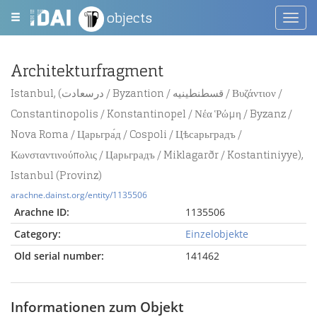
objects
Toggl
navig
Architekturfragment
Istanbul, (درسعادت / Byzantion / قسطنطينيه / Βυζάντιον /
Constantinopolis / Konstantinopel / Νέα Ῥώμη / Byzanz /
Nova Roma / Царьгра́д / Cospoli / Цѣсарьградъ /
Κωνσταντινούπολις / Царьградъ / Miklagarðr / Kostantiniyye),
Istanbul (Provinz)
arachne.dainst.org/entity/1135506
Arachne ID:
1135506
Category:
Einzelobjekte
Old serial number:
141462
Informationen zum Objekt