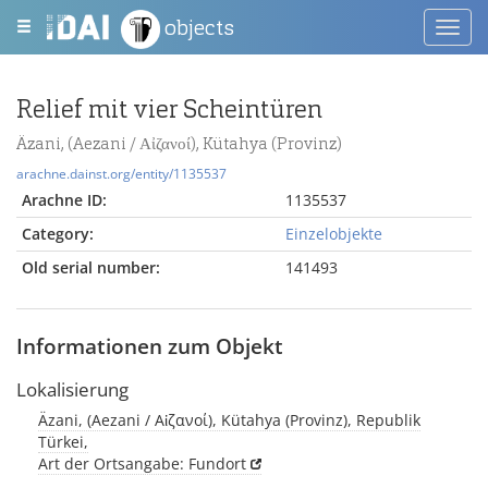
objects
Toggl
navig
Relief mit vier Scheintüren
Äzani, (Aezani / Αἰζανοί), Kütahya (Provinz)
arachne.dainst.org/entity/1135537
Arachne ID:
1135537
Category:
Einzelobjekte
Old serial number:
141493
Informationen zum Objekt
Lokalisierung
Äzani, (Aezani / Αἰζανοί), Kütahya (Provinz), Republik
Türkei,
Art der Ortsangabe: Fundort