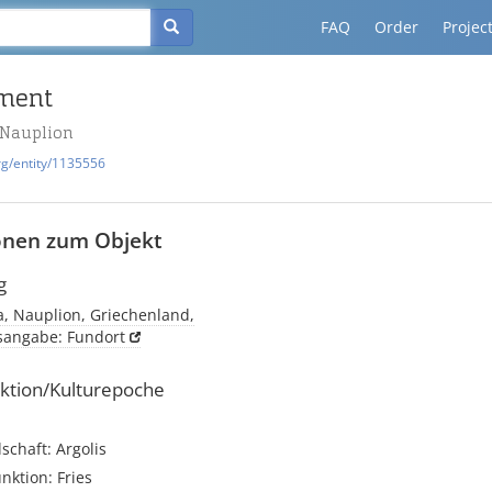
FAQ
Order
Projec
gment
 Nauplion
rg/entity/1135556
onen zum Objekt
g
a, Nauplion, Griechenland,
tsangabe: Fundort
ktion/Kulturepoche
schaft: Argolis
unktion: Fries