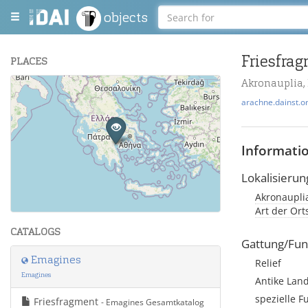
objects
Friesfra
PLACES
Akronauplia,
+
arachne.dainst.o
−
Informati
Lokalisierun
Akronaupli
Leaflet
| Maps and Data ©
OpenStreetMap
.
Art der Or
CATALOGS
Gattung/Fun
Emagines
Relief
Emagines
Antike Land
spezielle F
Friesfragment
- Emagines Gesamtkatalog