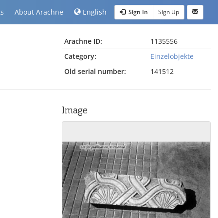
ts
About Arachne
English
Sign In
Sign Up
Arachne ID:
1135556
Category:
Einzelobjekte
Old serial number:
141512
Image