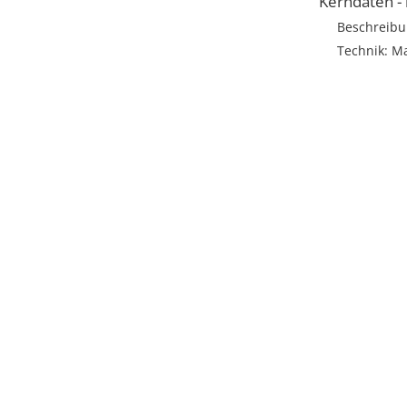
Kerndaten -
Beschreibun
Technik: Ma