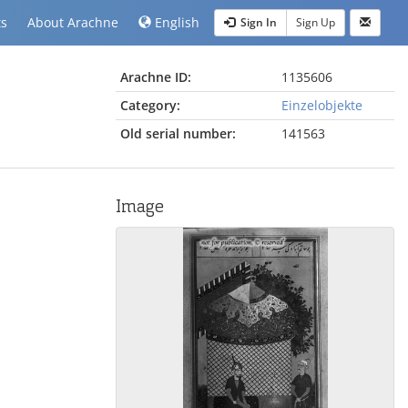
ts
About Arachne
English
Sign In
Sign Up
Arachne ID:
1135606
Category:
Einzelobjekte
Old serial number:
141563
Image