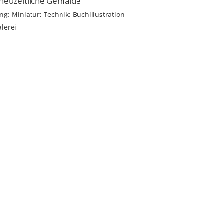
 neuzeitliche Gemälde
g: Miniatur; Technik: Buchillustration
lerei