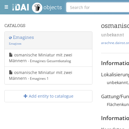
objects
osmanisc
CATALOGS
unbekannt
Emagines
arachne.dainst.o
Emagines
osmanische Miniatur mit zwei
Männern
- Emagines Gesamtkatalog
Informati
osmanische Miniatur mit zwei
Lokalisierun
Männern
- Emagines 1
unbekannt,
Gattung/Fun
Add entity to catalogue
Flächenkun
Informati