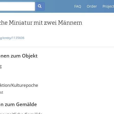
FAQ
Order
Projec
he Miniatur mit zwei Männern
rg/entity/1135606
onen zum Objekt
g
ktion/Kulturepoche
st
on zum Gemälde