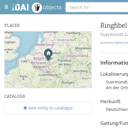
objects
Ringfibel
PLACES
Suermondt-L
+
arachne.dainst.o
−
Informati
Lokalisierun
Suermondt
Leaflet
| Maps and Data ©
OpenStreetMap
.
Art der Or
CATALOGS
Herkunft
Add entity to catalogue
Deutschla
Gattung/Fun