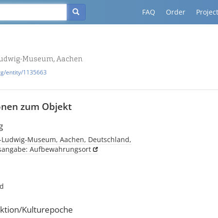
FAQ
Order
Projec
udwig-Museum, Aachen
rg/entity/1135663
onen zum Objekt
g
-Ludwig-Museum, Aachen, Deutschland,
tsangabe: Aufbewahrungsort
nd
ktion/Kulturepoche