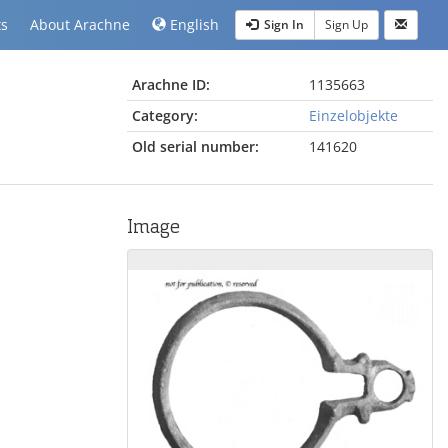
ts
About Arachne
English
Sign In
Sign Up
Arachne ID:
1135663
Category:
Einzelobjekte
Old serial number:
141620
Image