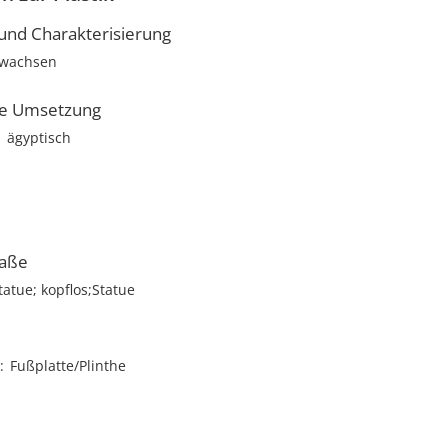
nd Charakterisierung
rwachsen
he Umsetzung
ägyptisch
aße
tatue; kopflos;Statue
Fußplatte/Plinthe