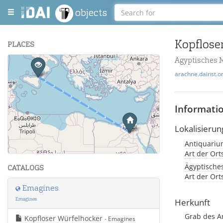
objects
Kopflose
PLACES
Ägyptisches 
+
arachne.dainst.o
−
Informati
Lokalisierun
Antiquarium
Leaflet
| Maps and Data ©
OpenStreetMap
.
Art der Or
Ägyptische
CATALOGS
Art der Or
Emagines
Emagines
Herkunft
Grab des A
Kopfloser Würfelhocker
- Emagines