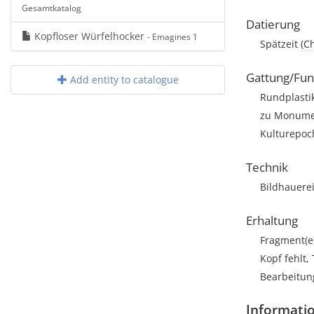
Gesamtkatalog
Datierung
Kopfloser Würfelhocker
- Emagines 1
Spätzeit
(C
Gattung/Fun
Add entity to catalogue
Rundplasti
zu Monumen
Kulturepoc
Technik
Bildhauere
Erhaltung
Fragment(e
Kopf fehlt,
Bearbeitun
Informatio