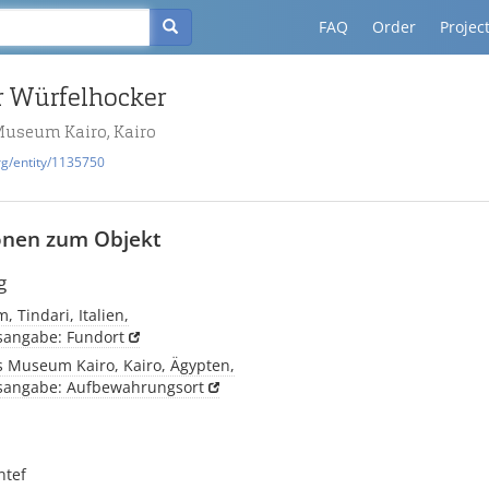
FAQ
Order
Projec
r Würfelhocker
Museum Kairo, Kairo
rg/entity/1135750
onen zum Objekt
g
, Tindari, Italien,
tsangabe: Fundort
s Museum Kairo, Kairo, Ägypten,
tsangabe: Aufbewahrungsort
ntef