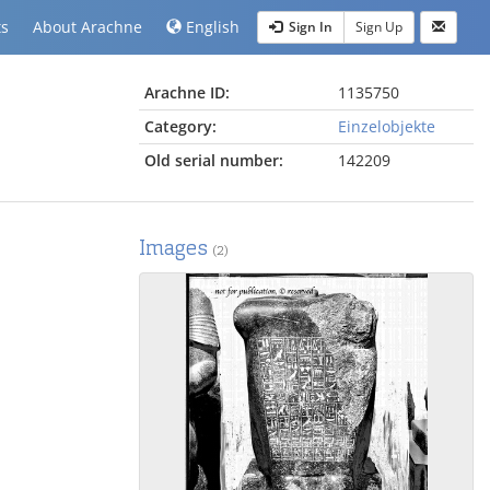
ts
About Arachne
English
Sign In
Sign Up
Arachne ID:
1135750
Category:
Einzelobjekte
Old serial number:
142209
Images
(2)