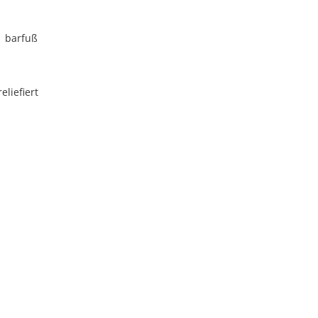
barfuß
reliefiert