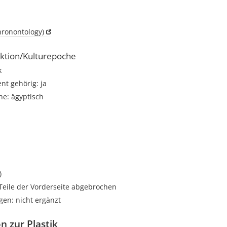
hronontology)
ktion/Kulturepoche
k
t gehörig: ja
he: ägyptisch
i
)
 Teile der Vorderseite abgebrochen
gen: nicht ergänzt
n zur Plastik