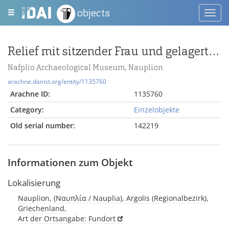
objects
Toggl
navig
Relief mit sitzender Frau und gelagertem Mann
Nafplio Archaeological Museum, Nauplion
arachne.dainst.org/entity/1135760
Arachne ID:
1135760
Category:
Einzelobjekte
Old serial number:
142219
Informationen zum Objekt
Lokalisierung
Nauplion, (Ναυπλία / Nauplia), Argolis (Regionalbezirk),
Griechenland,
Art der Ortsangabe: Fundort