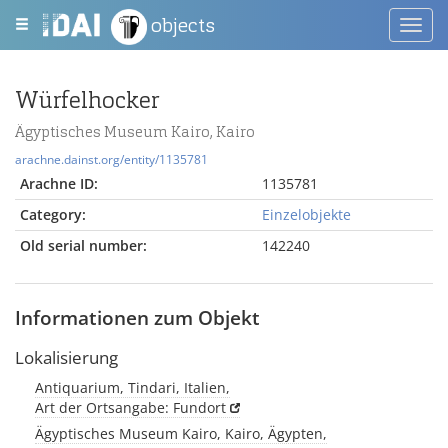
objects
Toggl
navig
Würfelhocker
Ägyptisches Museum Kairo, Kairo
arachne.dainst.org/entity/1135781
Arachne ID:
1135781
Category:
Einzelobjekte
Old serial number:
142240
Informationen zum Objekt
Lokalisierung
Antiquarium, Tindari, Italien,
Art der Ortsangabe: Fundort
Ägyptisches Museum Kairo, Kairo, Ägypten,