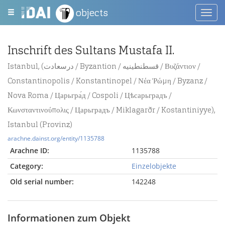
objects
Toggl
navig
Inschrift des Sultans Mustafa II.
Istanbul, (درسعادت / Byzantion / قسطنطينيه / Βυζάντιον /
Constantinopolis / Konstantinopel / Νέα Ῥώμη / Byzanz /
Nova Roma / Царьгра́д / Cospoli / Цѣсарьградъ /
Κωνσταντινούπολις / Царьградъ / Miklagarðr / Kostantiniyye),
Istanbul (Provinz)
arachne.dainst.org/entity/1135788
Arachne ID:
1135788
Category:
Einzelobjekte
Old serial number:
142248
Informationen zum Objekt