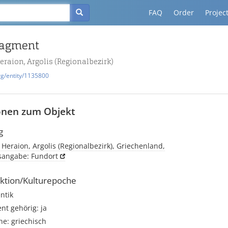
FAQ
Order
Projec
ragment
eraion, Argolis (Regionalbezirk)
rg/entity/1135800
onen zum Objekt
g
 Heraion, Argolis (Regionalbezirk), Griechenland,
tsangabe: Fundort
ktion/Kulturepoche
ntik
t gehörig: ja
e: griechisch