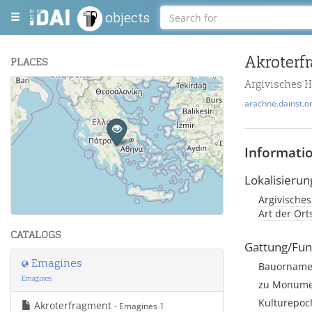
objects
Akroterf
PLACES
Argivisches H
+
arachne.dainst.o
−
Informati
Lokalisierun
Argivisches
Leaflet
| Maps and Data ©
OpenStreetMap
.
Art der Or
CATALOGS
Gattung/Fun
Emagines
Bauorname
Emagines
zu Monumen
Kulturepoch
Akroterfragment
- Emagines 1