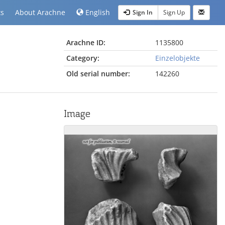
ts
About Arachne
English
Sign In
Sign Up
Arachne ID:
1135800
Category:
Einzelobjekte
Old serial number:
142260
Image