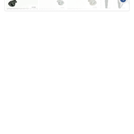
Licensed under
Creative Commons
|
Imprint
|
Privacy
| Report bugs to
idai.objects@dainst.de
v1.0.3 (build #485)