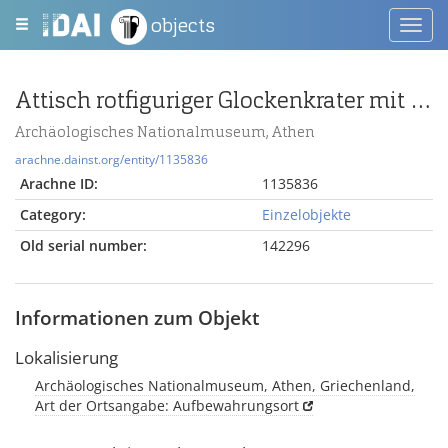
objects
Toggl
navig
Attisch rotfiguriger Glockenkrater mit Symposiumszene (A) und Manteljünglingen (B)
Archäologisches Nationalmuseum, Athen
arachne.dainst.org/entity/1135836
Arachne ID:
1135836
Category:
Einzelobjekte
Old serial number:
142296
Informationen zum Objekt
Lokalisierung
Archäologisches Nationalmuseum, Athen, Griechenland,
Art der Ortsangabe: Aufbewahrungsort