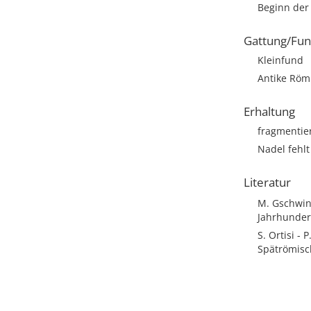
Beginn der E
Gattung/Fun
Kleinfund
Antike Römi
Erhaltung
fragmentie
Nadel fehlt
Literatur
M. Gschwind
Jahrhundert 
S. Ortisi - 
Spätrömisch