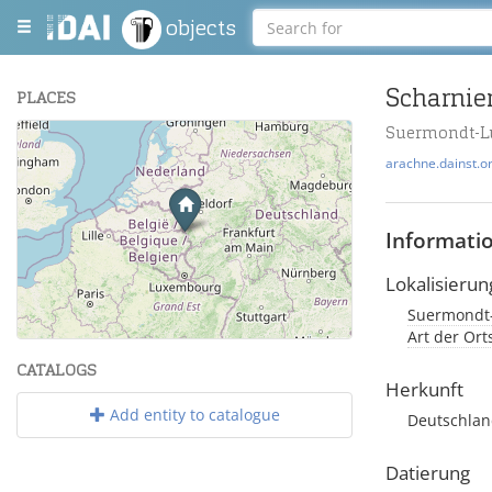
objects
Scharnie
PLACES
Suermondt-L
+
arachne.dainst.o
−
Informati
Lokalisierun
Suermondt
Leaflet
| Maps and Data ©
OpenStreetMap
.
Art der Or
CATALOGS
Herkunft
Add entity to catalogue
Deutschla
Datierung