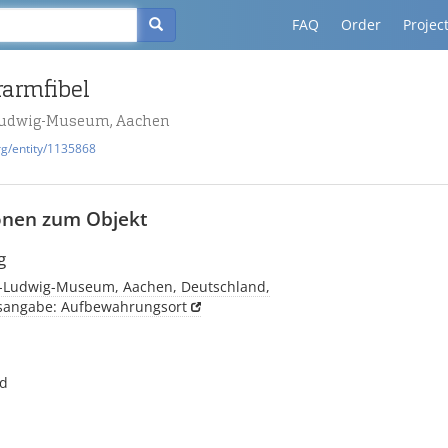
FAQ
Order
Projec
rarmfibel
udwig-Museum, Aachen
rg/entity/1135868
onen zum Objekt
g
-Ludwig-Museum, Aachen, Deutschland,
tsangabe: Aufbewahrungsort
nd