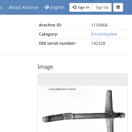
ts
About Arachne
English
Sign In
Sign Up
Arachne ID:
1135868
Category:
Einzelobjekte
Old serial number:
142328
Image