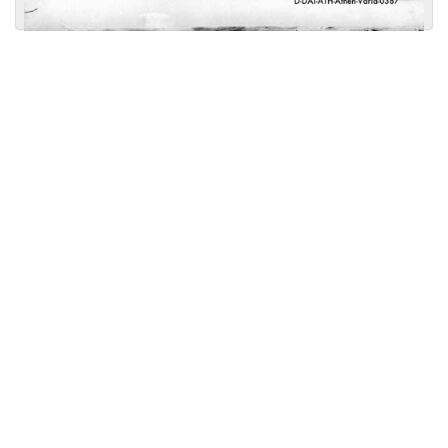
Licensed under
Creative Commons
|
Imprint
|
Privacy
| Report bugs to
idai.objects@dainst.de
v1.0.3 (build #485)