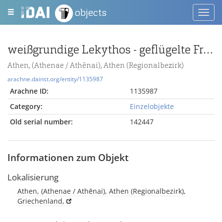
objects
Toggl
navig
weißgrundige Lekythos - geflügelte Frau an einem Altar
Athen, (Athenae / Athēnai), Athen (Regionalbezirk)
arachne.dainst.org/entity/1135987
Arachne ID:
1135987
Category:
Einzelobjekte
Old serial number:
142447
Informationen zum Objekt
Lokalisierung
Athen, (Athenae / Athēnai), Athen (Regionalbezirk),
Griechenland,