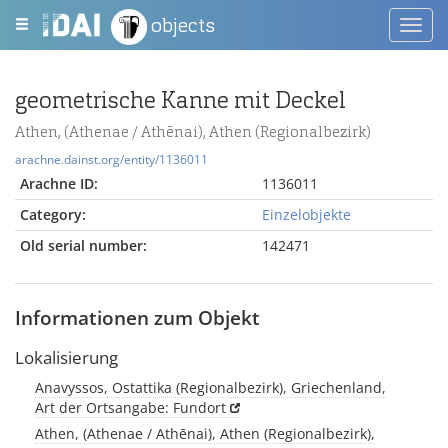
objects
Toggl
navig
geometrische Kanne mit Deckel
Athen, (Athenae / Athēnai), Athen (Regionalbezirk)
arachne.dainst.org/entity/1136011
Arachne ID:
1136011
Category:
Einzelobjekte
Old serial number:
142471
Informationen zum Objekt
Lokalisierung
Anavyssos, Ostattika (Regionalbezirk), Griechenland,
Art der Ortsangabe: Fundort
Athen, (Athenae / Athēnai), Athen (Regionalbezirk),