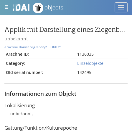
objects
Toggl
navig
Applik mit Darstellung eines Ziegenbocks
unbekannt
arachne.dainst.org/entity/1136035
Arachne ID:
1136035
Category:
Einzelobjekte
Old serial number:
142495
Informationen zum Objekt
Lokalisierung
unbekannt,
Gattung/Funktion/Kulturepoche